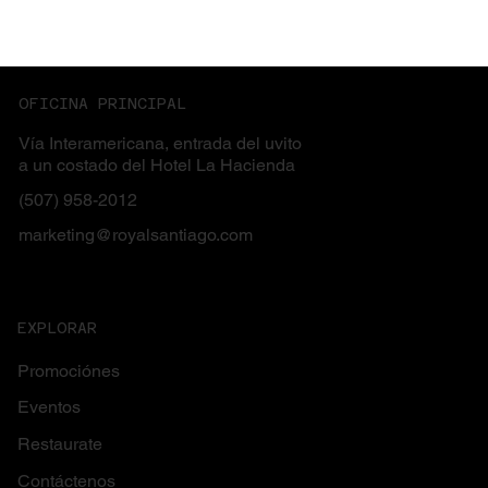
OFICINA PRINCIPAL
Vía Interamericana, entrada del uvito
a un costado del Hotel La Hacienda
(507) 958-2012
marketing@royalsantiago.com
EXPLORAR
Promociónes
Eventos
Restaurate
Contáctenos