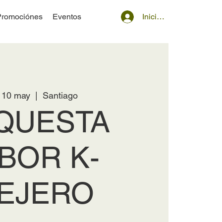
Iniciar sesión
Promociónes
Eventos
 10 may
  |  
Santiago
QUESTA
BOR K-
LEJERO