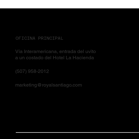
OFICINA PRINCIPAL
Vía Interamericana, entrada del uvito
a un costado del Hotel La Hacienda
(507) 958-2012
marketing@royalsantiago.com