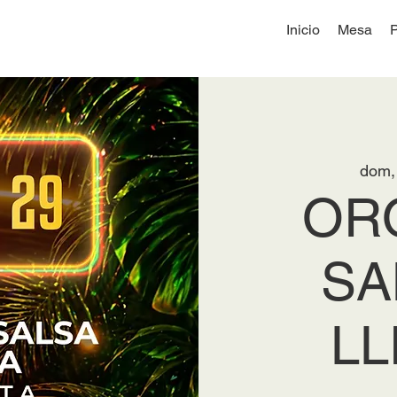
Inicio
Mesa
dom,
OR
SA
L