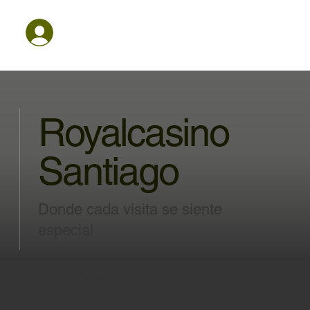
Royalcasino
Santiago
Donde cada visita se siente
especial
VER EVENTOS