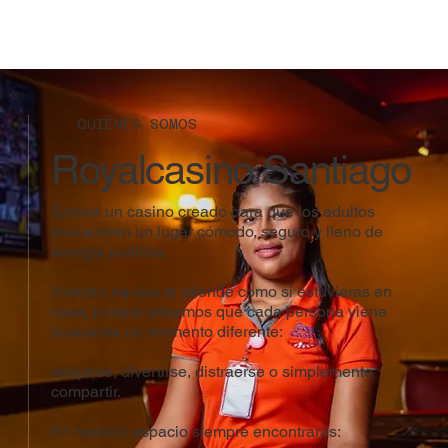
QUIÉNES SOMOS
Royalcasino Santiago
Somos un casino creado para que los adultos
encuentren un lugar cómodo, seguro y lleno de
energía positiva.
Nuestro equipo te atiende como si estuvieras en
casa, porque sabemos que cada persona viene
buscando un momento diferente:
relajarse, divertirse, distraerse o simplemente
compartir.
En nuestro espacio siempre encontrarás: