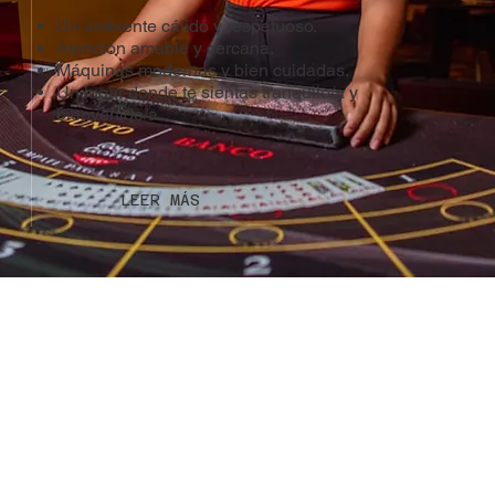
Un ambiente cálido y respetuoso.
Atención amable y cercana.
Máquinas modernas y bien cuidadas.
Un lugar donde te sientas tranquilo/a y
bienvenido/a.
LEER MÁS