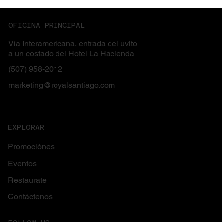
OFICINA PRINCIPAL
Vía Interamericana, entrada del uvito
a un costado del Hotel La Hacienda
(507) 958-2012
marketing@royalsantiago.com
EXPLORAR
Promociónes
Eventos
Restaurate
Contáctenos